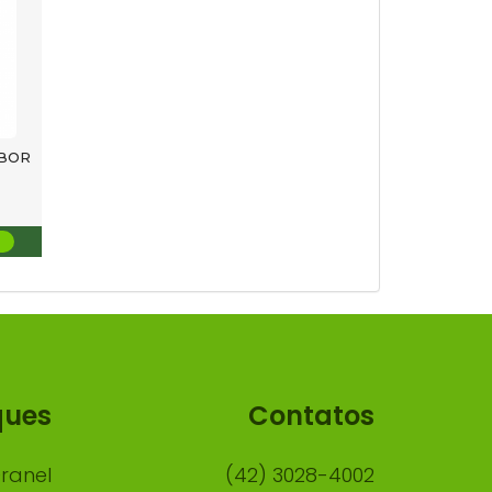
ABOR
ques
Contatos
ranel
(42) 3028-4002