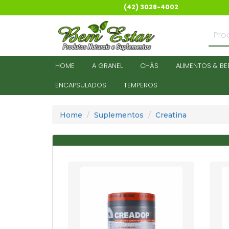
(42) 3028-4002
HOME
A GRANEL
CHÁS
ALIMENTOS & BE
ENCAPSULADOS
TEMPEROS
Home
Suplementos
Creatina