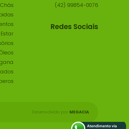
Chás
(42) 99854-0076
bidas
entos
Redes Sociais
Estar
órios
Óleos
egana
lados
peros
Desenvolvido por
MEGACIA