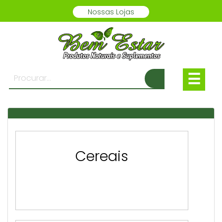
Nossas Lojas
☰
Cereais